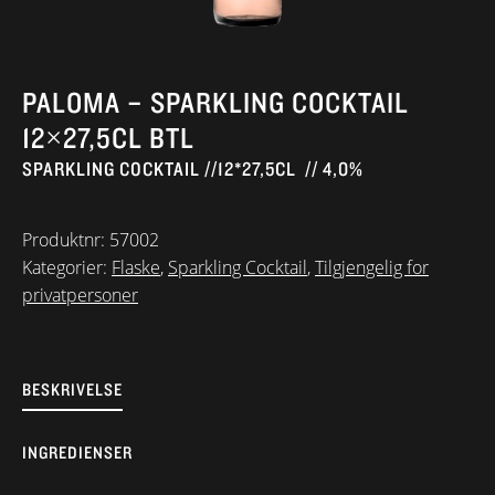
PALOMA – SPARKLING COCKTAIL
12×27,5CL BTL
SPARKLING COCKTAIL //12*27,5CL // 4,0%
Produktnr:
57002
Kategorier:
Flaske
,
Sparkling Cocktail
,
Tilgjengelig for
privatpersoner
BESKRIVELSE
INGREDIENSER