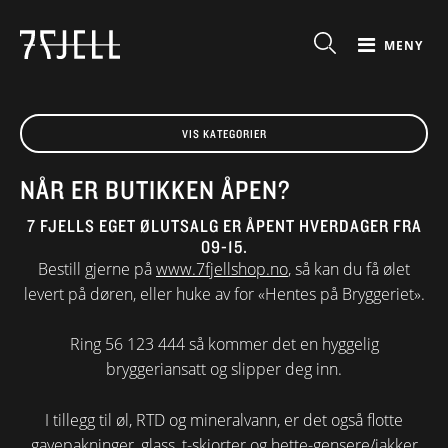
MENY
VIS KATEGORIER
NÅR ER BUTIKKEN ÅPEN?
7 FJELLS EGET ØLUTSALG ER ÅPENT HVERDAGER FRA
09-15.
Bestill gjerne på
www.7fjellshop.no
, så kan du få ølet
levert på døren, eller huke av for «Hentes på Bryggeriet».
Ring 56 123 444 så kommer det en hyggelig
bryggeriansatt og slipper deg inn.
I tillegg til øl, RTD og mineralvann, er det også flotte
gavepakninger, glass, t-skjorter og hette-gensere/jakker